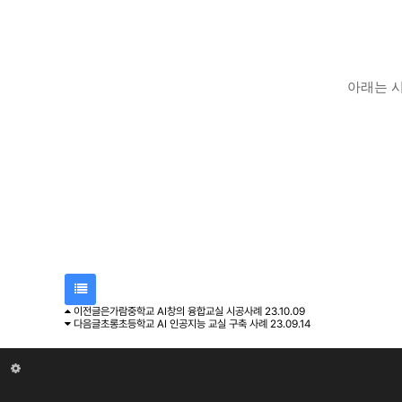
아래는 시
이전글
은가람중학교 AI창의 융합교실 시공사례
23.10.09
목
다음글
초롱초등학교 AI 인공지능 교실 구축 사례
23.09.14
록