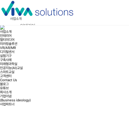
사업소개
인테리어
사업소개
멀티미디어
인테리어
멀티미디어
미러링솔루션
미러링솔루션
VR/AR/MR
디지털센서
VR/AR/MR
실험기구
구축사례
미래형과학실
디지털센서
인공지능(AI)교실
스마트교실
실험기구
고객센터
Contact Us
구축사례
블로그
유튜브
미래형과학실
회사소개
기업이념
인공지능(AI)교실
(Business ideology)
사업파트너
스마트교실
고객센터
Contact Us