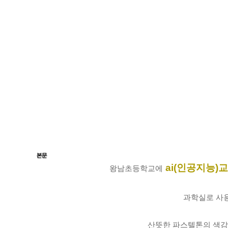
본문
ai(인공지능)
왕남초등학교에
과학실로 사용
산뜻한 파스텔톤의 색감